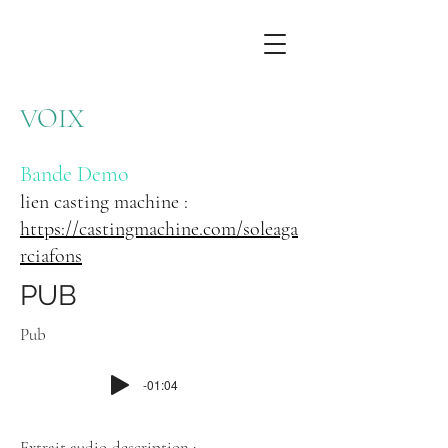
VOIX
Bande Demo
lien casting machine :
https://castingmachine.com/soleaga
rciafons
PUB
Pub
-01:04
Extrait audio-description :