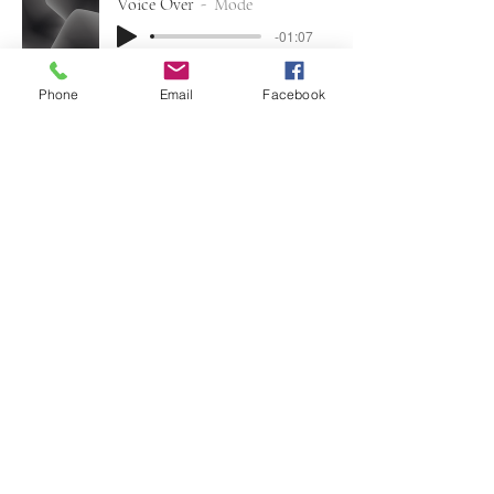
Voice Over
Mode
-01:07
Extrait Documentaire :
Phone
Email
Facebook
Documentaire
-00:41
Livre Audio
Livre Audio Enfant
-01:34
Medley :
Medley voix off
-02:29