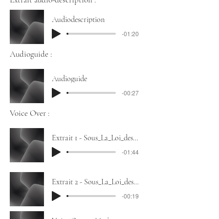
Audiodescription
-01:20
Audioguide :
Audioguide
-00:27
Voice Over :
Extrait 1 - Sous_La_Loi_des_talibans_- 13 Productions - ARTE
-01:44
Extrait 2 - Sous_La_Loi_des_talibans_- 13 Productions - ARTE
-00:19