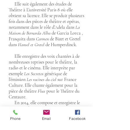
Elle suit également des études de
Théâtre à L’université Paris 8 où elle
obtient sa licence. Elle se produit plusieurs
fois dans des pièces de théâtre et opéras,
notamment dans le rôle d’Adela dans
La
Maison de Bernarda Alba
de Garcia Lorca ,
Frasquita dans
Carmen
de Bizet et Gretel
dans
Hansel et Gretel
de Humperdinck.
Elle enregistre des voix chantées à de
nombreuses reprises pour le théâtre, la
radio et le cinéma. Elle interprète par
exemple
Los Secretos
générique de
l’émission
Les racines du ciel
sur France
Culture. Elle chante également pour la
pièce de théâtre
Flux
pour le Théâtre du
Centaure.
En 2014, elle compose et enregistre le
générique du film
Être
réalisé par Fara
Sene.
Phone
Email
Facebook
Elle est chanteuse soliste dans plusieurs